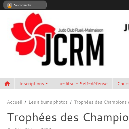
Panneau de gestion des cookies
Se connecter
Inscriptions
Ju-Jitsu - Self-défense
Cours
Accueil
Les albums photos
Trophées des Champions 
Trophées des Champio