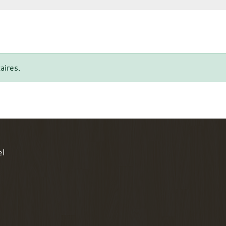
aires.
el