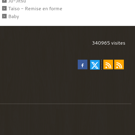
Ju-Jitsu
Taïso - Remise en forme
Baby
340965
visites