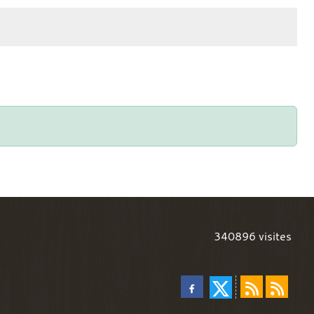
340896
visites