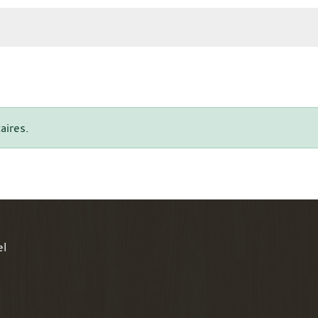
aires.
el