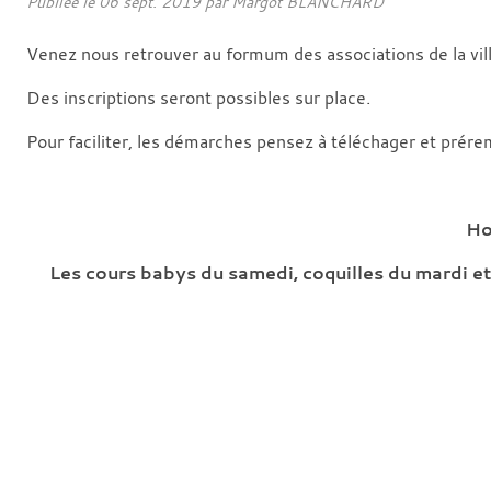
Publiée le
06 sept. 2019
par
Margot BLANCHARD
Venez nous retrouver au formum des associations de la vi
Des inscriptions seront possibles sur place.
Pour faciliter, les démarches pensez à téléchager et prérem
Ho
Les cours babys du samedi, coquilles du mardi e