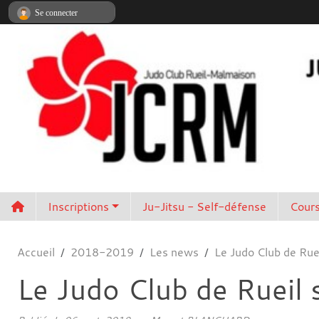
Panneau de gestion des cookies
Se connecter
Inscriptions
Ju-Jitsu - Self-défense
Cours
Accueil
2018-2019
Les news
Le Judo Club de Rue
Le Judo Club de Rueil 