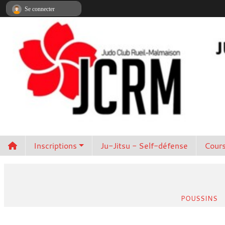
Panneau de gestion des cookies
Se connecter
Inscriptions
Ju-Jitsu - Self-défense
Cours
POUSSINS