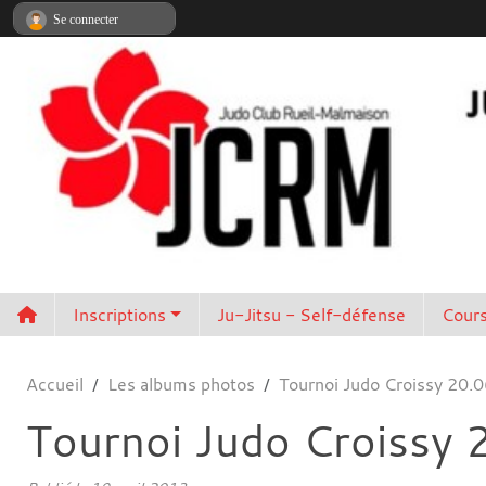
Panneau de gestion des cookies
Se connecter
Inscriptions
Ju-Jitsu - Self-défense
Cours
Accueil
Les albums photos
Tournoi Judo Croissy 20.
Tournoi Judo Croissy