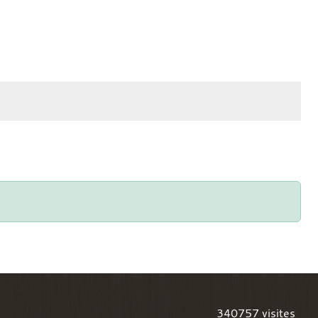
340757
visites