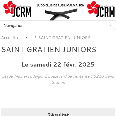
Panneau de gestion des cookies
Accueil
SAINT GRATIEN JUNIORS
SAINT GRATIEN JUNIORS
Le
samedi
22
févr.
2025
Stade Michel Hidalgo, 2 boulevard de l'entente
95210
Saint
Gratien
Résultat