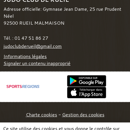
Adresse officielle: Gymnase Jean Dame, 25 rue Prudent
Néel
92500
RUEIL MALMAISON
Tél. :
01 47 51 86 27
judoclubderueil@gmail.com
Informations légales
Signaler un contenu inapproprié
SPORTS
REGIONS
Charte cookies
Gestion des cookies
Ce site utilise des cookies et vous donne le contrôle sur