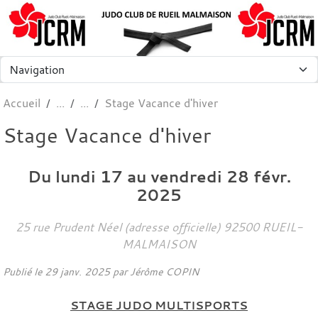
Panneau de gestion des cookies
Accueil
Stage Vacance d'hiver
Stage Vacance d'hiver
Du
lundi
17
au
vendredi
28
févr.
2025
25 rue Prudent Néel (adresse officielle)
92500
RUEIL-
MALMAISON
Publié le
29 janv. 2025
par
Jérôme COPIN
STAGE JUDO MULTISPORTS