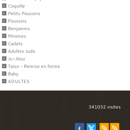
Coquille
Petits Poussins
Poussins
Benjamins
Minimes
Cadets
Adultes Judo
Ju-Jitsu
Taïso - Remise en forme
Baby
ADULTES
341032
visites